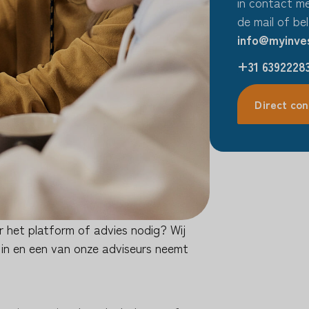
in contact me
de mail of bel
info@myinves
+31 6392228
Direct con
er het platform of advies nodig? Wij
 in en een van onze adviseurs neemt