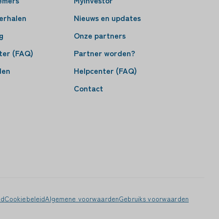
erhalen
Nieuws en updates
g
Onze partners
ter (FAQ)
Partner worden?
den
Helpcenter (FAQ)
Contact
id
Cookiebeleid
Algemene voorwaarden
Gebruiks voorwaarden