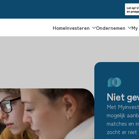
Home
Investeren
Ondernemen
My 
Niet ge
Met Myinvesto
mogelijk aanb
matches en i
zocht er niet