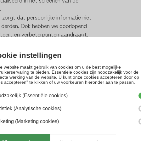
.
 zorgt dat persoonlijke informatie niet
 derden. Ook hebben we doorlopend
cteert en verbeterpunten aandraagt.
nvestor platform ?
annen van jonge ondernemers. En direct
okie instellingen
investeerders. Tegen een maandelijkse
e website maakt gebruik van cookies om u de best mogelijke
nvesteerder altijd up-to-date.
uikerservaring te bieden. Essentiële cookies zijn noodzakelijk voor de
recte werking van de website. U kunt onze cookies accepteren door op
fgeld betalen ?
es accepteren" te klikken of uw voorkeuren hieronder aan te passen.
screeningtechnologie. Dit houdt in dat
dzakelijk (Essentiële cookies)
eend of deze persoon gebruik mag
en heeft. Zo houden wij het platform
tistiek (Analytische cookies)
keting (Marketing cookies)
g akkoord is en ik gebruik