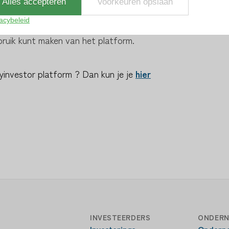
Alles accepteren
Voorkeuren opslaan
d en afhankelijk van de persoon die zich
acybeleid
id te waarborgen van iedere gebruiker.
bruik kunt maken van het platform.
Myinvestor platform ? Dan kun je je
hier
INVESTEERDERS
ONDERN
Investerings
Ondern