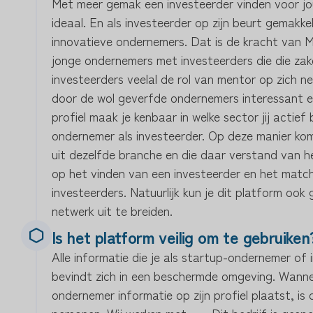
Met meer gemak een investeerder vinden voor jou
ideaal. En als investeerder op zijn beurt gemakke
innovatieve ondernemers. Dat is de kracht van M
jonge ondernemers met investeerders die die zake
investeerders veelal de rol van mentor op zich n
door de wol geverfde ondernemers interessant en
profiel maak je kenbaar in welke sector jij actie
ondernemer als investeerder. Op deze manier ko
uit dezelfde branche en die daar verstand van h
op het vinden van een investeerder en het mat
investeerders. Natuurlijk kun je dit platform oo
netwerk uit te breiden.
Is het platform veilig om te gebruiken
Alle informatie die je als startup-ondernemer of 
bevindt zich in een beschermde omgeving. Wanne
ondernemer informatie op zijn profiel plaatst, is
personen. Wij werken met ….. Dit bedrijf is gespe