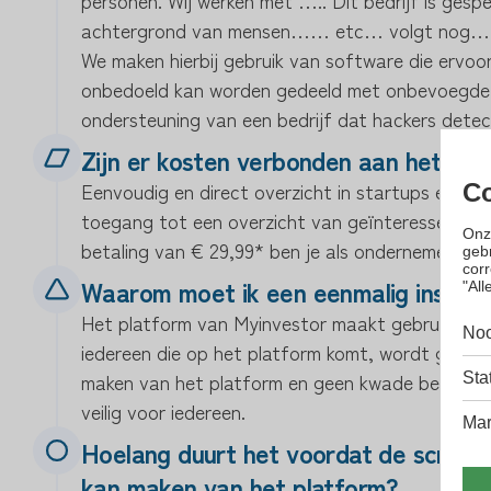
achtergrond van mensen…… etc… volgt nog…
We maken hierbij gebruik van software die ervoor
onbedoeld kan worden gedeeld met onbevoegde
ondersteuning van een bedrijf dat hackers dete
Zijn er kosten verbonden aan het Myi
Eenvoudig en direct overzicht in startups en pl
Co
toegang tot een overzicht van geïnteresseerde 
Onz
betaling van € 29,99* ben je als ondernemer of i
gebr
cor
Waarom moet ik een eenmalig inschrij
"All
Het platform van Myinvestor maakt gebruik van 
Noo
iedereen die op het platform komt, wordt gescr
maken van het platform en geen kwade bedoeling
Sta
veilig voor iedereen.
Mar
Hoelang duurt het voordat de screenin
kan maken van het platform?