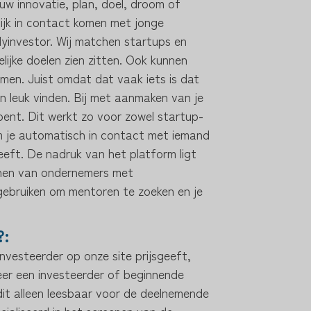
w innovatie, plan, doel, droom of
lijk in contact komen met jonge
yinvestor. Wij matchen startups en
lijke doelen zien zitten. Ook kunnen
emen. Juist omdat dat vaak iets is dat
 leuk vinden. Bij met aanmaken van je
f bent. Dit werkt zo voor zowel startup-
m je automatisch in contact met iemand
eeft. De nadruk van het platform ligt
chen van ondernemers met
k gebruiken om mentoren te zoeken en je
?:
investeerder op onze site prijsgeeft,
er een investeerder of beginnende
 dit alleen leesbaar voor de deelnemende
cialiseerd in het screenen van de