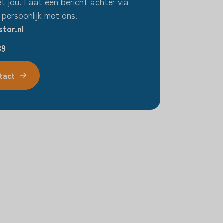
t jou. Laat een bericht achter via
 persoonlijk met ons.
tor.nl
39
tact