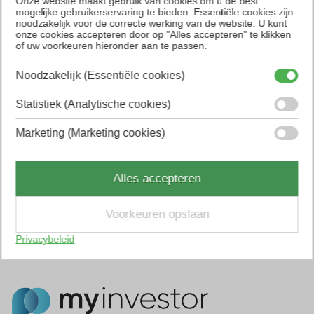
Telefoon
Onze website maakt gebruik van cookies om u de best
mogelijke gebruikerservaring te bieden. Essentiële cookies zijn
noodzakelijk voor de correcte werking van de website. U kunt
onze cookies accepteren door op "Alles accepteren" te klikken
of uw voorkeuren hieronder aan te passen.
Bericht of vraag
Noodzakelijk (Essentiële cookies)
Statistiek (Analytische cookies)
Marketing (Marketing cookies)
Versturen
Alles accepteren
Voorkeuren opslaan
Privacybeleid