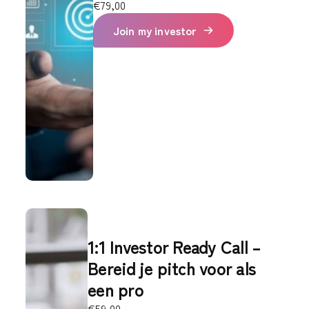
€
79,00
Join my investor
1:1 Investor Ready Call –
Bereid je pitch voor als
een pro
€
59,00