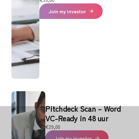
Join my investor
Pitchdeck Scan – Word
VC-Ready in 48 uur
€
29,00
Join my investor