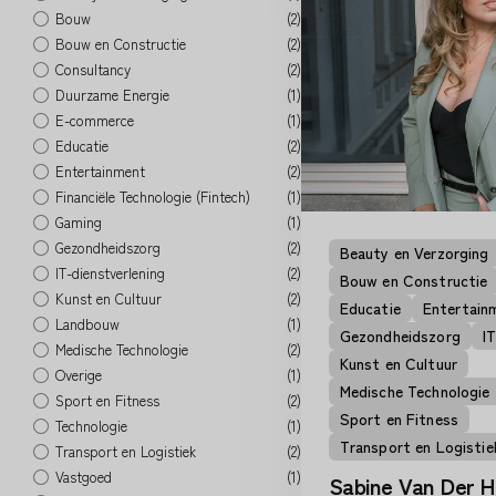
Bouw
(2)
Bouw en Constructie
(2)
Consultancy
(2)
Duurzame Energie
(1)
E-commerce
(1)
Educatie
(2)
Entertainment
(2)
Financiële Technologie (Fintech)
(1)
Gaming
(1)
Gezondheidszorg
(2)
Beauty en Verzorging
IT-dienstverlening
(2)
Bouw en Constructie
Kunst en Cultuur
(2)
Educatie
Entertain
Landbouw
(1)
Gezondheidszorg
I
Medische Technologie
(2)
Kunst en Cultuur
Overige
(1)
Medische Technologie
Sport en Fitness
(2)
Sport en Fitness
Technologie
(1)
Transport en Logistie
Transport en Logistiek
(2)
Vastgoed
(1)
Sabine Van Der H