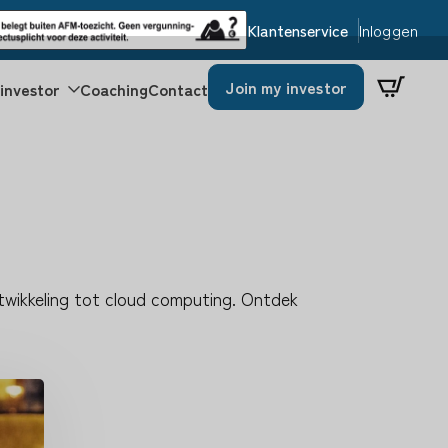
Inloggen
Klantenservice
Join my investor
investor
Coaching
Contact
twikkeling tot cloud computing. Ontdek