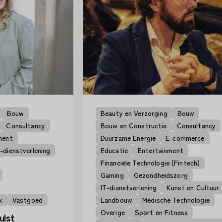
Bouw
Beauty en Verzorging
Bouw
Consultancy
Bouw en Constructie
Consultancy
ment
Duurzame Energie
E-commerce
T-dienstverlening
Educatie
Entertainment
Financiële Technologie (Fintech)
Gaming
Gezondheidszorg
IT-dienstverlening
Kunst en Cultuur
k
Vastgoed
Landbouw
Medische Technologie
Overige
Sport en Fitness
ulst