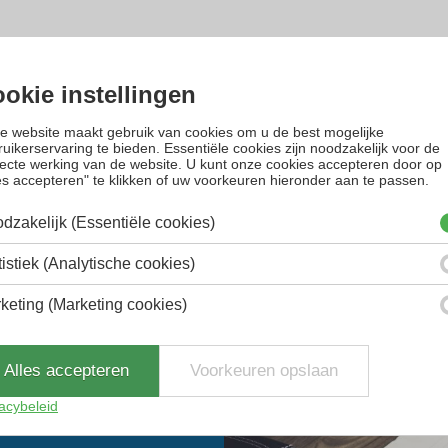
okie instellingen
e website maakt gebruik van cookies om u de best mogelijke
uikerservaring te bieden. Essentiële cookies zijn noodzakelijk voor de
recte werking van de website. U kunt onze cookies accepteren door op
es accepteren" te klikken of uw voorkeuren hieronder aan te passen.
dzakelijk (Essentiële cookies)
tistiek (Analytische cookies)
?
keting (Marketing cookies)
 om zakelijke
rtups en innovatieve
Alles accepteren
Voorkeuren opslaan
acybeleid