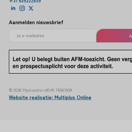
+31 639222839
Aanmelden nieuwsbrief
A
© 2026 Myinvestor.nl
KVK 76541509
Website realisatie: Multiplus Online