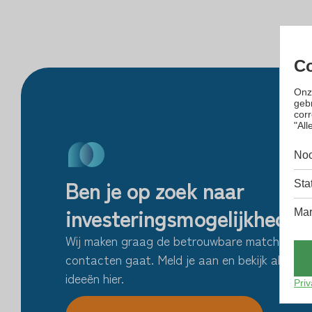
Co
Onz
gebr
cor
"All
Noo
Ben je op zoek naar
Sta
investeringsmogelijkheden
Mar
Wij maken graag de betrouwbare match als het
contacten gaat. Meld je aan en bekijk alle sta
ideeën hier.
Priv